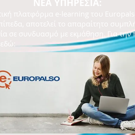
ΝΕΑ ΥΠΗΡΕΣΙΑ:
ική πλατφόρμα e-learning του Europals
επίπεδα, αποτελεί το απαραίτητο συμπλ
α σε συνδυασμό με εκμάθηση. Για την
εδώ: