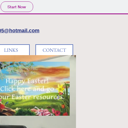
Start Now
a05@hotmail.com
LINKS
CONTACT