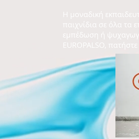
Η μοναδική εκπαιδευτ
παιχνίδια σε όλα τα 
εμπέδωση ή ψυχαγωγί
EUROPALSO, πατήστε 