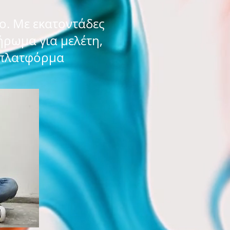
o. Με εκατοντάδες
ήρωμα για μελέτη,
 πλατφόρμα