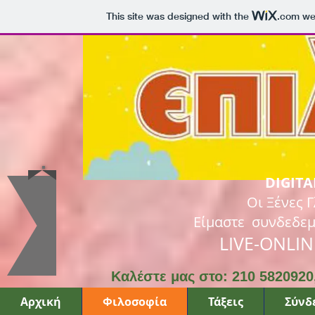
This site was designed with the
.com
web
DIGIT
Οι Ξένες 
Είμαστε συνδεδεμ
LIVE-ONLI
Καλέστε μας στο: 210 582092
Αρχική
Φιλοσοφία
Τάξεις
Σύνδ