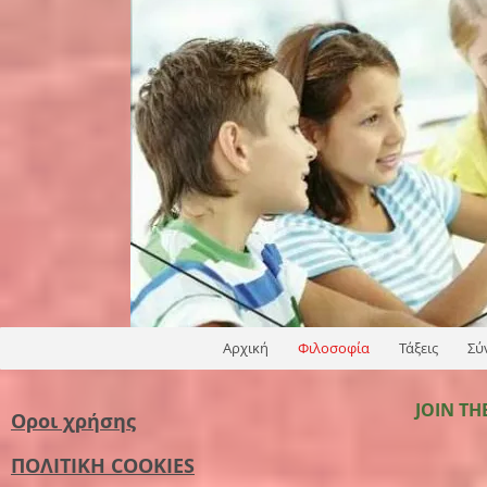
Αρχική
Φιλοσοφία
Τάξεις
Σύ
JOIN TH
Οροι χρήσης
ΠΟΛΙΤΙΚΗ COOKIES