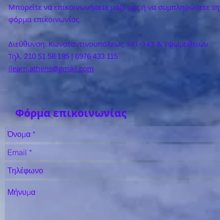
Μπορείτε να επικοινωνήσετε μαζί μας ή να συμπληρώσετε 
φόρμα επικοινωνίας.
Διεύθυνση: Κωνσταντινουπόλεως 341-343 & Υψωμαθειών
Τηλ.
210 51 58 185 | 6976 433 115
ilearn.athens@gmail.com
Φόρμα επικοινωνίας