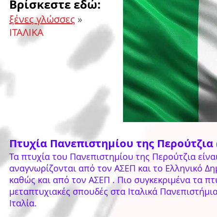
Βρίσκεστε εδώ:
ξένες γλώσσες
»
ΙΤΑΛΙΚΑ
Πτυχία Πανεπιστημίου της Περούτζια (
Τα πτυχία του Πανεπιστημίου της Περούτζια είνα
αναγνωρίζονται από τον ΑΣΕΠ και το Ελληνικό Δη
καθώς και από τον ΑΣΕΠ . Πιο συγκεκριμένα τα πτ
μεταπτυχιακές σπουδές στα Ιταλικά Πανεπιστήμια,
Ιταλία.