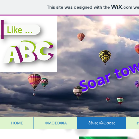
This site was designed with the
.com
web
Soar tow
HOME
ΦΙΛΟΣΟΦΙΑ
ξένες γλώσσες
ε