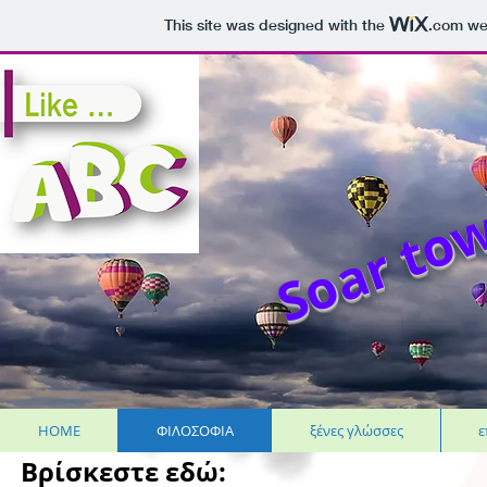
This site was designed with the
.com
web
Soar tow
HOME
ΦΙΛΟΣΟΦΙΑ
ξένες γλώσσες
ε
Βρίσκεστε εδώ: